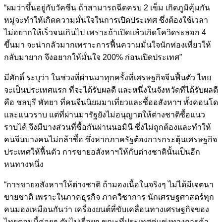
“ผมว่าขึ้นอยู่กับวัคซีน ถ้าสามารถฉีดครบ 2 เข็ม เกิดภูมิคุ้มกัน
หมู่จะทำให้เกิดความมั่นใจในการเปิดประเทศ ซึ่งต้องใช้เวลา
ไม่อยากให้เร็วจนเกินไป เพราะถ้าเปิดแล้วเกิดโควิดระลอก 4
ขึ้นมา จะน่ากลัวมากเพราะการฟื้นความมั่นใจนักท่องเที่ยวให้
กลับมายาก จึงอยากให้มั่นใจ 200% ก่อนเปิดประเทศ”
มีศักดิ์ ระบุว่า ในช่วงที่ผ่านมาทุกครั้งที่เศรษฐกิจจีนฟื้นตัว ไทย
จะเป็นประเทศแรก ที่จะได้รับผลดี และหนึ่งในจังหวัดที่ได้รับผลดี
คือ ชลบุรี พัทยา ที่คนจีนนิยมมาเที่ยวและซื้ออสังหาฯ ทั้งคอนโด
และแนวราบ แต่ที่ผ่านมารัฐยังไม่อนุญาตให้ต่างชาติซื้อแนว
ราบได้ จึงมีบางส่วนที่ซื้อกันผ่านนอมินี ซึ่งไม่ถูกต้องและทำให้
คนจีนบางคนไม่กล้าซื้อ ซึ่งหากภาครัฐต้องการกระตุ้นเศรษฐกิจ
ประเทศให้ฟื้นตัว การขายอสังหาฯให้กับต่างชาตินั้นเป็นอีก
หนทางหนึ่ง
“การขายอสังหาฯให้ต่างชาติ ถ้ามองเนื้อในจริงๆ ไม่ได้มีเจตนา
ขายชาติ เพราะในภาคธุรกิจ ภาควิชาการ นักเศรษฐศาสตร์ทุก
คนมองเหมือนกันว่า เครื่องยนต์ที่ขับเคลื่อนทางเศรษฐกิจของ
ไทยตอนนี้ค่อยๆ ดับไปเรื่อยๆ ขณะที่ประเทศคู่แข่งทางการค้า