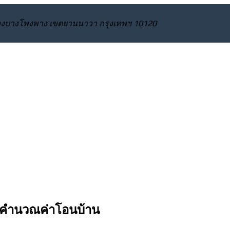
 แขวงบางโพงพาง เขตยานนาวา กรุงเทพฯ 10120
ตรคำนวณค่าโอนบ้าน