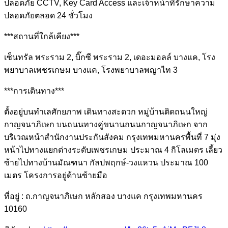
ปลอดภัย CCTV, Key Card Access และเจ้าหน้าที่รักษาความ
ปลอดภัยตลอด 24 ชั่วโมง
***สถานที่ใกล้เคียง***
เซ็นทรัล พระราม 2, บิ๊กซี พระราม 2, เดอะมอลล์ บางแค, โรง
พยาบาลเพชรเกษม บางแค, โรงพยาบาลพญาไท 3
***การเดินทาง***
ตั้งอยู่บนทำเลศักยภาพ เดินทางสะดวก หมู่บ้านติดถนนใหญ่
กาญจนาภิเษก บนถนนทางคู่ขนานถนนกาญจนาภิเษก จาก
บริเวณหน้าสำนักงานประกันสังคม กรุงเทพมหานครพื้นที่ 7 มุ่ง
หน้าไปทางแยกต่างระดับเพชรเกษม ประมาณ 4 กิโลเมตร เลี้ยว
ซ้ายไปทางบ้านมัณฑนา กัลปพฤกษ์-วงแหวน ประมาณ 100
เมตร โครงการอยู่ด้านซ้ายมือ
ที่อยู่ : ถ.กาญจนาภิเษก หลักสอง บางแค กรุงเทพมหานคร
10160