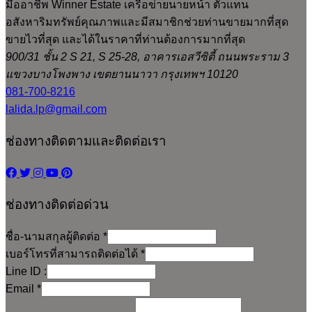
Lalida.lp@gmail.com
All by june
บริษัท วินเนอร์ เอสเตท จำกัด Winner Estate Co.,Ltd. นายหน้า
มืออาชีพ Winner Estate เครือข่ายนายหน้า ตัวแทน
อสังหาริมทรัพย์คุณภาพและมีสมาชิกช่วยท่านขายมากที่สุด
ขายไวที่สุด และได้ในราคาที่ท่านต้องการมากที่สุด
900/31 ชั้น 2 S 21, S 25-28, อาคารเอสวีซิตี้ ถนนพระราม 3
แขวงบางโพงพาง เขตยานนาวา กรุงเทพฯ 10120
081-700-8216
lalida.lp@gmail.com
ช่องทางติดตามและติดต่อเรา
ช่องทางติดต่อด่วน
ชื่อ-นามสกุลผู้ติดต่อ
*