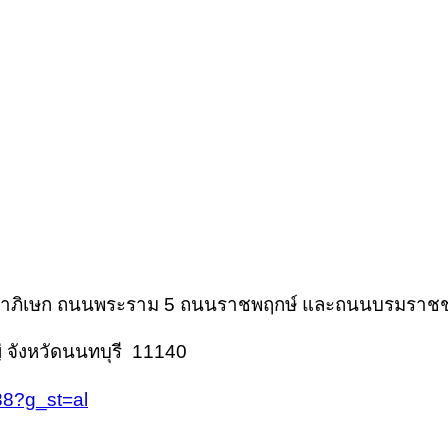
จนาภิเษก ถนนพระราม 5 ถนนราชพฤกษ์ และถนนบรมราช
่ จังหวัดนนทบุรี 11140
8?g_st=al