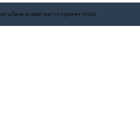
 แขวงบางโพงพาง เขตยานนาวา กรุงเทพฯ 10120