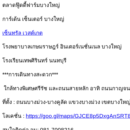
ตลาดฟู๊ดดี้ฟาร์มบางใหญ่
การ์เด้น เซ็นเตอร์ บางใหญ่
เซ็นทรัล เวสต์เกต
โรงพยาบาลเกษมราษฎร์ อินเตอร์เนชั่นเนล บางใหญ่
โรงเรียนเทพศิรินทร์ นนทบุรี
***การเดินทางสะดวก***
ใกล้ทางพิเศษศรีรัช และถนนสายหลัก อาทิ ถนนกาญ
ที่ตั้ง : ถนนบางม่วง-บางคูลัด แขวงบางม่วง เขตบางใหญ
โลเคชั่น :
https://goo.gl/maps/GJCE8p5DxgAnSRT8
สนใจติดต่อ จูน: 081-7008216