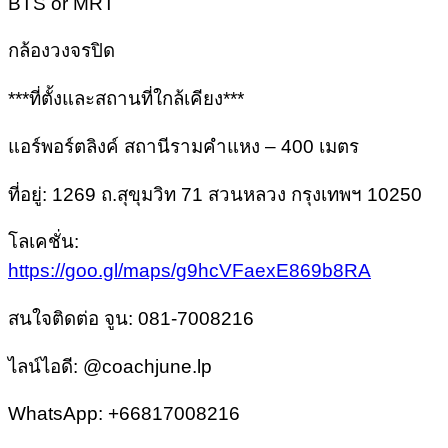
BTS or MRT
กล้องวงจรปิด
***ที่ตั้งและสถานที่ใกล้เคียง***
แอร์พอร์ตลิงค์ สถานีรามคำแหง – 400 เมตร
ที่อยู่: 1269 ถ.สุขุมวิท 71 สวนหลวง กรุงเทพฯ 10250
โลเคชั่น:
https://goo.gl/maps/g9hcVFaexE869b8RA
สนใจติดต่อ จูน: 081-7008216
ไลน์ไอดี: @coachjune.lp
WhatsApp: +66817008216