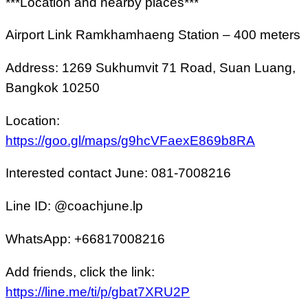
***Location and nearby places***
Airport Link Ramkhamhaeng Station – 400 meters
Address: 1269 Sukhumvit 71 Road, Suan Luang,
Bangkok 10250
Location:
https://goo.gl/maps/g9hcVFaexE869b8RA
Interested contact June: 081-7008216
Line ID: @coachjune.lp
WhatsApp: +66817008216
Add friends, click the link:
https://line.me/ti/p/gbat7XRU2P