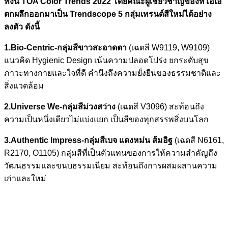
ทั้งนี้ TOA Color Trends 2022 โดยคณะผู้เชี่ยวชาญของทีโอเอ
ตกผลึกออกมาเป็น Trendscope 5 กลุ่มเทรนด์สีใหม่ได้อย่าง
ลงตัว ดังนี้
1.Bio-Centric-กลุ่มสีขาวสะอาดตา
(เฉดสี W9119, W9109)
แนวคิด Hygienic Design เน้นความปลอดโปร่ง ยกระดับสุข
ภาวะทางกายและใจที่ดี คำนึงถึงความยั่งยืนของธรรมชาติและ
สิ่งแวดล้อม
2.Universe We-กลุ่มสีม่วงสว่าง
(เฉดสี V3096) สะท้อนถึง
ความเป็นหนึ่งเดียวไม่แบ่งแยก เป็นสีของทุกสรรพสิ่งบนโลก
3.Authentic Impress-กลุ่มสีเบจ แดงหม่น ส้มอิฐ
(เฉดสี N6161,
R2170, O1105) กลุ่มสีที่เป็นตัวแทนของการให้ความสำคัญถึง
วัฒนธรรมและขนบธรรมเนียม สะท้อนถึงการผสมผสานความ
เก่าและใหม่