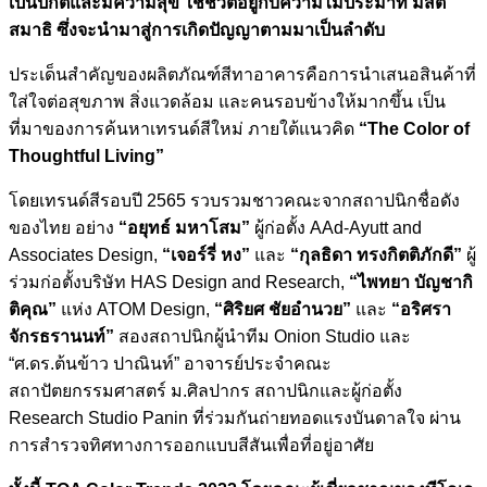
เป็นปกติและมีความสุข ใช้ชีวิตอยู่กับความไม่ประมาท มีสติ
สมาธิ ซึ่งจะนำมาสู่การเกิดปัญญาตามมาเป็นลำดับ
ประเด็นสำคัญของผลิตภัณฑ์สีทาอาคารคือการนำเสนอสินค้าที่
ใส่ใจต่อสุขภาพ สิ่งแวดล้อม และคนรอบข้างให้มากขึ้น เป็น
ที่มาของการค้นหาเทรนด์สีใหม่ ภายใต้แนวคิด
“The Color of
Thoughtful Living”
โดยเทรนด์สีรอบปี 2565 รวบรวมชาวคณะจากสถาปนิกชื่อดัง
ของไทย อย่าง
“อยุทธ์ มหาโสม”
ผู้ก่อตั้ง AAd-Ayutt and
Associates Design,
“เจอร์รี่ หง”
และ
“กุลธิดา ทรงกิตติภักดี”
ผู้
ร่วมก่อตั้งบริษัท HAS Design and Research,
“ไพทยา บัญชากิ
ติคุณ”
แห่ง ATOM Design,
“ศิริยศ ชัยอำนวย”
และ
“อริศรา
จักรธรานนท์”
สองสถาปนิกผู้นำทีม Onion Studio และ
“ศ.ดร.ต้นข้าว ปาณินท์” อาจารย์ประจำคณะ
สถาปัตยกรรมศาสตร์ ม.ศิลปากร สถาปนิกและผู้ก่อตั้ง
Research Studio Panin ที่ร่วมกันถ่ายทอดแรงบันดาลใจ ผ่าน
การสำรวจทิศทางการออกแบบสีสันเพื่อที่อยู่อาศัย