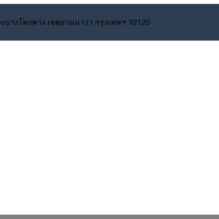
 แขวงบางโพงพาง เขตยานนาวา กรุงเทพฯ 10120